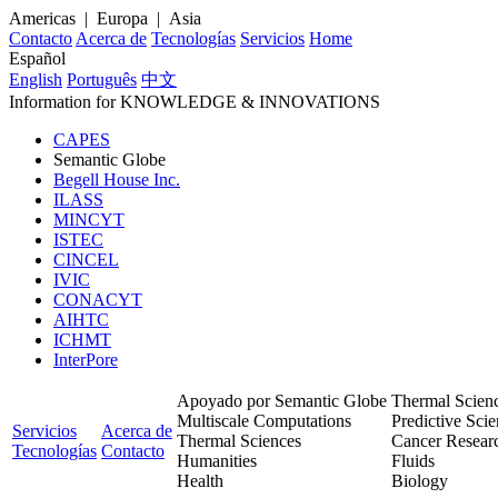
Americas | Europa | Asia
Contacto
Acerca de
Tecnologías
Servicios
Home
Español
English
Português
中文
Information for
KNOWLEDGE
& INNOVATIONS
CAPES
Semantic Globe
Begell House Inc.
ILASS
MINCYT
ISTEC
CINCEL
IVIC
CONACYT
AIHTC
ICHMT
InterPore
Apoyado por Semantic Globe
Thermal Scien
Multiscale Computations
Predictive Sci
Servicios
Acerca de
Thermal Sciences
Cancer Resear
Tecnologías
Contacto
Humanities
Fluids
Health
Biology